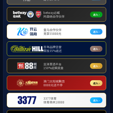
公告公示
新闻中心
太阳集团t
公司简讯
2026-01-08
根据《太阳集
>
公告公示
项目采用议价
行业动态
太阳集团ty
2026-01-05
人事信息
根据《太阳集
kWp分布式
太阳集团t
2025-12-17
扫一扫
根据《太阳集
能源公司官方微信