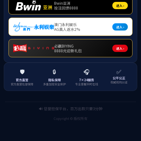
kWp分布式
温州市公安
2025-12-01
根据《太阳集
kWp分布
太阳集团ty
2025-11-04
根据《太阳集
kWp分布式
太阳集团t
2025-08-18
根据《太阳集
目及盛昌路1