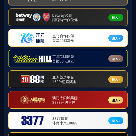
公告公示
新闻中心
太阳集
公司简讯
>
公告公示
行业动态
根据
州市公
人事信息
在牛山
司
为
温
务
费用
现
扫一扫
其他利害
能源公司官方微信